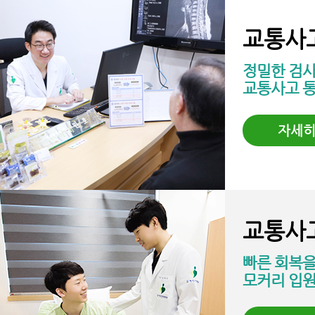
교통사
정밀한 검
교통사고 
자세
교통사
빠른 회복을
모커리 입