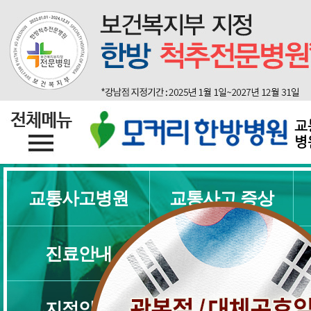
교
병
교통사고병원
교통사고 증상
진료안내
온라인예약
지점안내
의료진소개