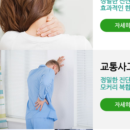
정밀한 진
효과적인 
자세
교통사
정밀한 진
모커리 복
자세