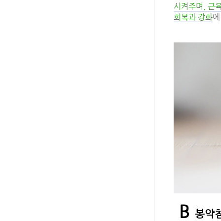
시켜주며, 근
회복과 강화
에
B
봉약침(