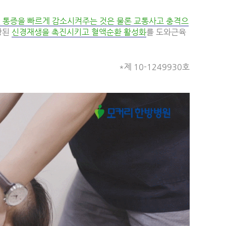
및 통증을 빠르게 감소시켜주는 것은 물론 교통사고 충격으
상된
신경재생을 촉진시키고 혈액순환 활성화
를 도와근육
*제 10-1249930호