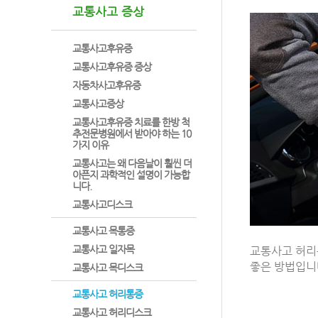
교통사고 증상
교통사고후유증
교통사고후유증 증상
자동차사고후유증
교통사고증상
교통사고후유증 치료를 한방 척
추전문병원에서 받아야 하는 10
가지 이유
교통사고는 왜 다음날이 훨씬 더
아픈지 과학적인 설명이 가능합
니다.
교통사고디스크
교통사고 목통증
교통사고 일자목
교통사고 허리
좋은 방법입니
교통사고 목디스크
교통사고 허리통증
교통사고 허리디스크