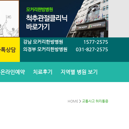
강남 모커리한방병원
1577-2575
의정부 모커리한방병원
031-827-2575
온라인예약
치료후기
지역별 병원 보기
HOME
>
교통사고 허리통증