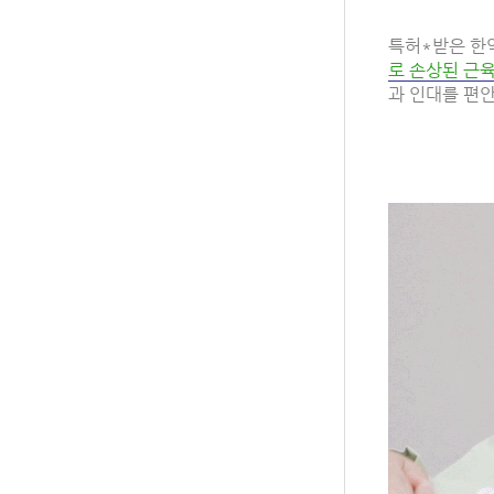
특허*받은 한
로 손상된 근육
과 인대를 편