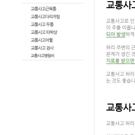
교통사
교통사고근육통
교통사고다리저림
교통사고로 인
교통사고 두통
이 주를 이룹니
교통사고 타박상
되어 발생
하게
교통사고어혈
허리 주변의 
교통사고 검사
문제가 생긴 
교통사고병원비
치료를 받으면
교통사고 허리
는 것도 좋습니
교통사
교통사고 허리