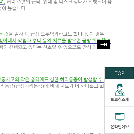
며,
허리 주변의 근육, 인대 및 디스크 상태가 퇴행되어 좋
성이 높습니다.
는 것
을 말하며, 급성 요추염좌라고도 합니다. 이 경우
찾아내서 약침과 추나 등의 치료를 받으면 금방 회복할 수
keyboard_tab
행이 진행되고 있다는 신호일 수 있으므로 만성 허리통증
TOP
교통사고의 작은 충격에도 심한 허리통증이 발생할 수 있
허리통증(급성허리통증)에 비해 치료가 더 까다롭고 회복
의료진소개
온라인예약