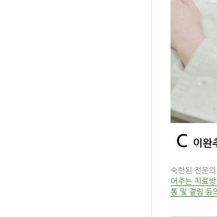
C
이완추
숙련된 전문의
어주는 치료방
통 및 결림 등