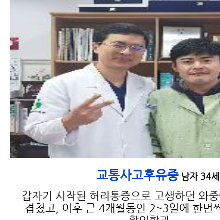
교통사고 한방치료가 필요한
이유와 한방치료의 종류
교통사고후유증
남자 34세
교통사고 검사 종류 및 검사 가
능 부위와 진단
갑자기 시작된 허리통증으로 고생하던 와
겹쳤고, 이후 근 4개월동안 2~3일에 한번