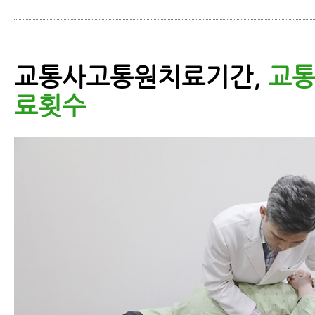
교통사고통원치료기간,
교
료횟수