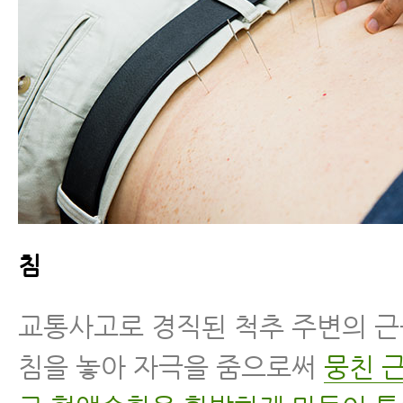
침
교통사고로 경직된 척추 주변의 
침을 놓아 자극을 줌으로써
뭉친 