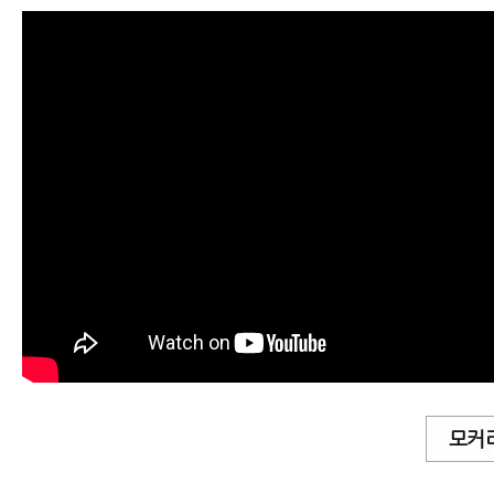
교통사고 후 입원 병원 어떻게 고르면
자동차사고병원 잘 고르는 법 8가지
모커