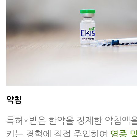
약침
특허*받은 한약을 정제한 약침액을
키는 경혈에 직접 주입하여
염증 