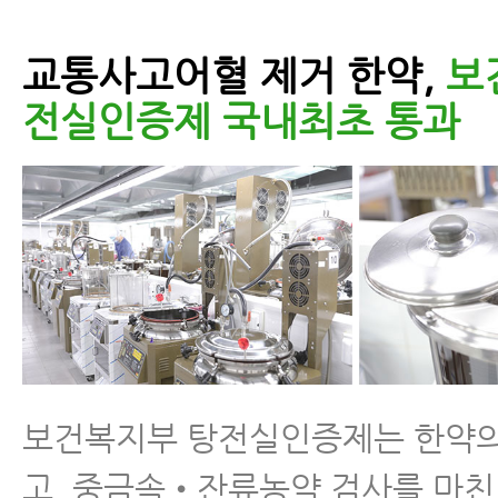
교통사고어혈 제거 한약,
보
전실인증제 국내최초 통과
보건복지부 탕전실인증제는 한약의
고, 중금속•잔류농약 검사를 마친