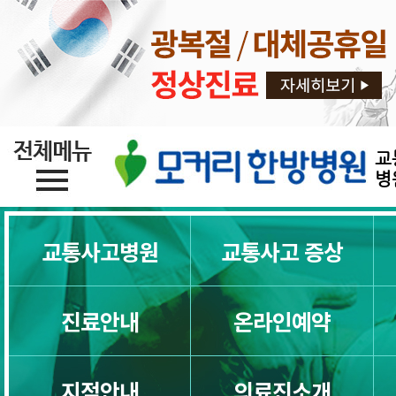
교통사고후유증 한방치료
교통사고디스크
교통사고목통증
교
병
교통사고일자목
교통사고병원
교통사고 증상
교통사고목디스크
교통사고허리통증
진료안내
온라인예약
교통사고허리디스크
지점안내
의료진소개