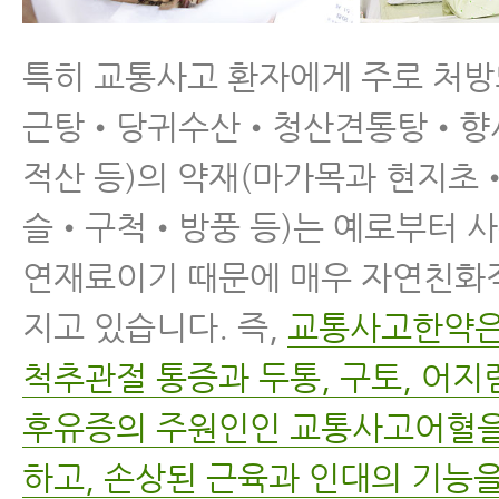
특히 교통사고 환자에게 주로 처방
근탕•당귀수산•청산견통탕•향
적산 등)의 약재(마가목과 현지
슬•구척•방풍 등)는 예로부터 사
연재료이기 때문에 매우 자연친화
지고 있습니다. 즉,
교통사고한약은
척추관절 통증과 두통, 구토, 어지
후유증의 주원인인 교통사고어혈을
하고, 손상된 근육과 인대의 기능을