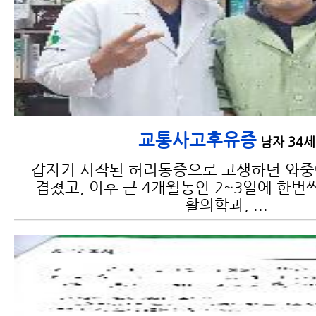
교통사고 검사 종류 및 검사 가
능 부위와 진단
교통사고후유증
남자 34세
갑자기 시작된 허리통증으로 고생하던 와
겹쳤고, 이후 근 4개월동안 2~3일에 한번
활의학과, ...