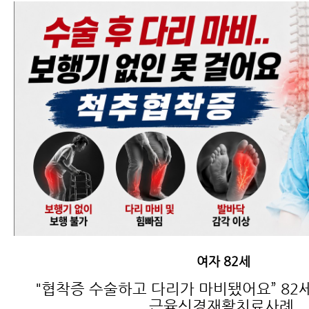
여자 82세
"협착증 수술하고 다리가 마비됐어요” 82
근육신경재활치료사례