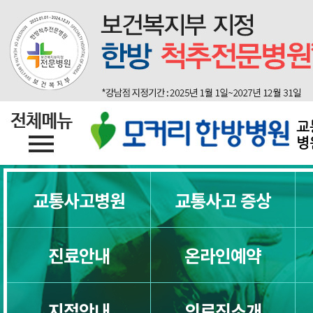
교
병
교통사고병원
교통사고 증상
진료안내
온라인예약
지점안내
의료진소개