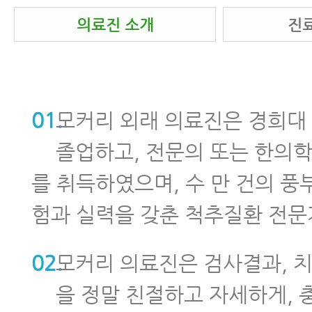
교통사고병원 제대로 고르는 8가지 
의료진 소개
진
교통사고병원 잘 고르는 7가지 방법
교통사고병원, 첫 병원을 잘 골라야 하
01.
모커리 외래 의료진은 경희대
교통사고한의원 제대로 고르는 5가지
졸업하고, 전문의 또는 한의
교통사고후유증한의원, 교통사고후유
를 취득하였으며, 수 만 건의 풍
대로 고르는 7가지 방법
험과 실력을 갖춘 척추질환 전문
교통사고한의원 치료받기 전 꼭 알아야
02.
모커리 의료진은 검사결과, 
교통사고한의원 한방치료의 장점
을 정말 친절하고 자세하게, 