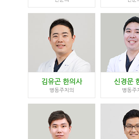
김유곤 한의사
신경문 
병동주치의
병동주