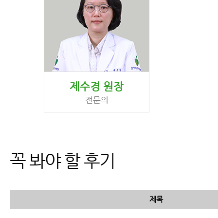
제수경 원장
전문의
꼭 봐야 할 후기
제목