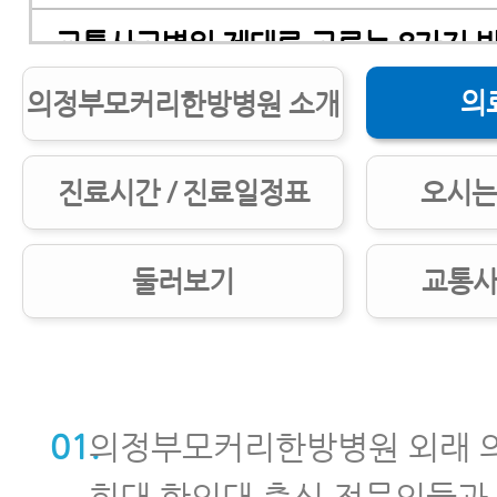
교통사고병원 제대로 고르는 8가지 
의
의정부모커리한방병원 소개
교통사고병원 잘 고르는 7가지 방법
교통사고병원, 첫 병원을 잘 골라야 하
진료시간 / 진료일정표
오시는
교통사고한의원 제대로 고르는 5가지
둘러보기
교통사
교통사고후유증한의원, 교통사고후유
대로 고르는 7가지 방법
교통사고한의원 치료받기 전 꼭 알아야
01.
의정부모커리한방병원 외래 
희대 한의대 출신 전문의들과