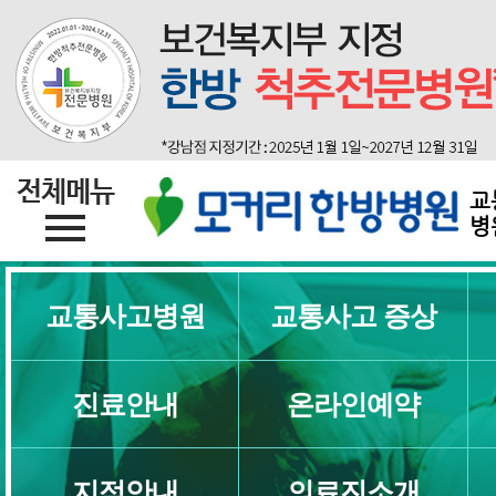
교
병
교통사고병원
교통사고 증상
진료안내
온라인예약
지점안내
의료진소개