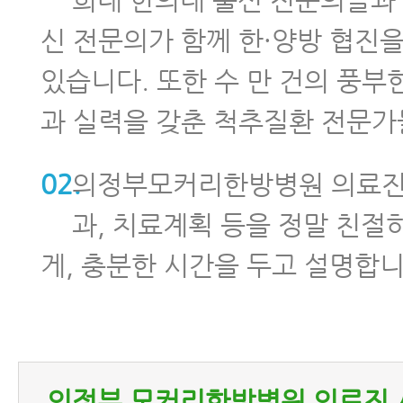
교통사고한의원 한방치료의 장점
신 전문의가 함께 한·양방 협진
교통사고병원에서 알려주는 교통사고
있습니다. 또한 수 만 건의 풍부
은 분이 잘 모르는 이야기
과 실력을 갖춘 척추질환 전문가
교통사고 한방치료 (교통사고치료)
02.
의정부모커리한방병원 의료진
교통사고후병원 잘 고르는 법 7가지
과, 치료계획 등을 정말 친절
교통사고 후 입원 병원 어떻게 고르면
게, 충분한 시간을 두고 설명합니
자동차사고병원 잘 고르는 법 8가지
의정부 모커리한방병원 의료진 