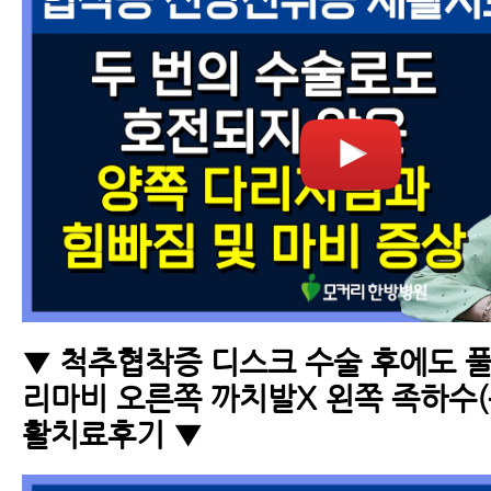
▼ 척추협착증 디스크 수술 후에도 풀
리마비 오른쪽 까치발X 왼쪽 족하수(
활치료후기 ▼