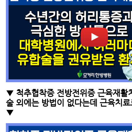
▼ 척추협착증 전방전위증 근육재활치
술 외에는 방법이 없다는데 근육치료
▼