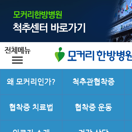
왜 모커리인가?
척추관협착증
협착증 치료법
협착증 운동