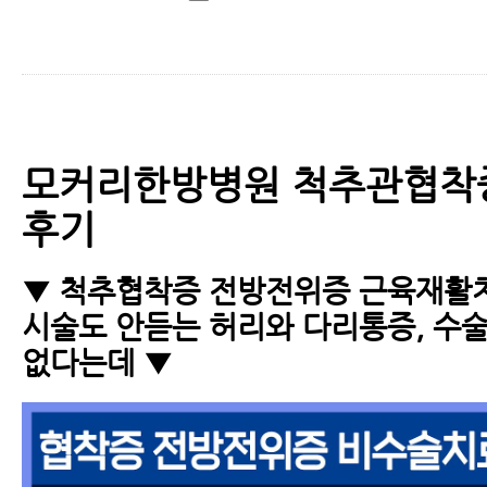
모커리한방병원 척추관협착
후기
▼ 척추협착증 전방전위증 근육재활치
시술도 안듣는 허리와 다리통증, 수
없다는데 ▼