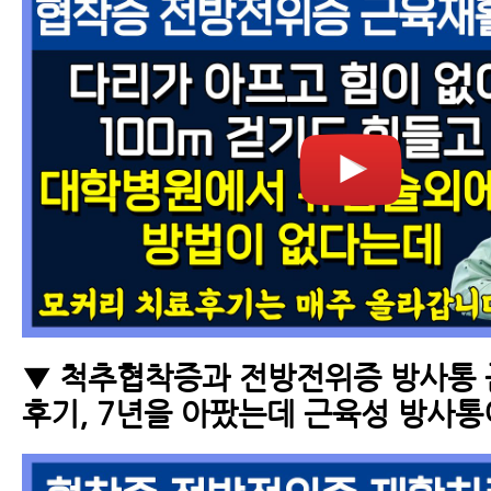
▼ 척추협착증과 전방전위증 방사통
후기, 7년을 아팠는데 근육성 방사통