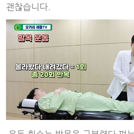
괜찮습니다.
척추관협착증운동, 척추협착증에 좋은
착증을 악화시킬 가능성이 높은 운동
척추협착증 걷기운동만 하면 절대 안됩
누워서 하는 운동을 함께 해야 하는 
척추협착증이 좋아지려면 근력운동이
다는 누워서 하는 4가지 운동이 훨씬 
척추협착증으로 5분 걷기도 힘든 분들
추협착증 명의가 알려주는 협착증 운동,
야기 1편
척추협착증 환자는 반드시 누워서 하
해야 합니다- 아프다고 누워만 있으면