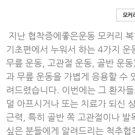
면 증상이 좋아집니다.
모커
척추관협착증 걷기운동, 반드시 피해야
지난 협착증에좋은운동 모커리 복합
척추관협착증 운동, 반드시 매일 해야
은 운동과 나쁜 운동
기초편에서 누워서 하는 4가지 운동
무릎 운동, 고관절 운동, 골반 운동
척추협착증 걷기 운동 제대로 하는 방법
을 수 있는 거리 늘리는 방법
과 무릎 운동을 가볍게 응용할 수 
척추협착증과 만성요통에 좋은 거꾸리
려드렸습니다. 이번에는 그 환자
는 방법
덜 아프시거나 또는 치료가 되신 
척추협착증에 좋은 운동, 반드시 매일 
근력, 특히 골반 쪽 고관절이나 발
가지 운동 ‘척추협착증 운동 2단계’에
싶은 분들에게 알려드리는 척추협
다.