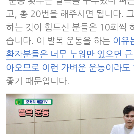
운동 횟수는 발목을 구부렸다 펴는
버리고 증상이 악화됩니다.
고, 총 20번을 해주시면 됩니다. 
척추협착증이 수술 없이 좋아진 50명
하는 것이 힘드신 분들은 10회씩
가 매일 했던 가장 중요한 운동 2가지
습니다. 이 발목 운동을 하는
이유
협착증 걷기 운동- 효과를 보고 싶으면
환자분들은 너무 누워만 있으면 근
가지만 바꾸세요.
아오므로 이런 가벼운 운동이라도
좋기 때문입니다.