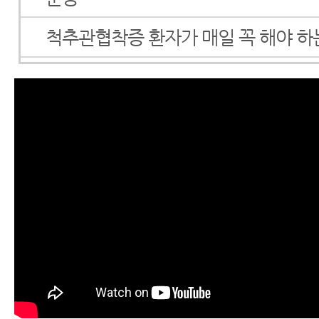
척추관협착증 환자가 매일 꼭 해야 하
서울 한방척추전문병원에서 알려드리
의 눌린 신경을 풀어주는 누워서 하는
서울 한방척추전문병원 강남모커리한
려주는 척추관협착증에 좋은 뭉친 등
운동
서울 한방척추전문병원 강남 모커리
려드리는 협착증, 디스크 아침이 제일
결 방법
협착증운동 4가지, 이 누워서 하는 운