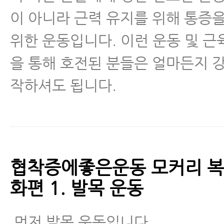
협착증에좋은운동 모커리 복합운동 2편 
이 아니라 근력 유지를 위해 통증
준히 하시면 정말 좋습니다.
위한 운동입니다. 이런 운동 및 
협착증, 허리디스크, 허리통증 걷기운
을 통해 호전된 분들은 얼마든지 
반드시 해야 하는 앉아서 걷기 운동
작하셔도 됩니다.
척추협착증 증상이 심할수록 누워서 
누워서 하는 협착증 운동 5가지
협착증걷기 운동, 걷기 어려울수록 
집 안에서 걸으세요.
협착증에좋은운동 모커리 복
화편 1. 발목 운동
척추협착증 걷기 운동 – 심할수록 밖에
안에서 걸으세요.
먼저 발목 운동입니다.