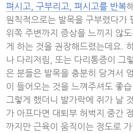
펴시고, 구부리고, 펴시고를 반복
지켜야 할 4가지 원칙
원칙적으로는 발목을 구부렸다가 
척추협착증 걷기운동, 아픈 걸 참고 많
위쪽 주변까지 증상을 느끼지 않도
빠집니다.
게 하는 것을 권장해드렸는데요.
척추협착증운동 불변의 법칙 5가지- 
협착증이 더 악화되고 이 법칙을 지키
나 다리저림, 또는 다리통증이 그
이 더 좋아집니다.
은 분들은 발목을 충분히 당겨서 
척추협착증 걷기운동, 5분만 걸어도 
이 들어오는 것을 느껴주셔도 좋습
픈 환자는 집안에서 걷는 운동이 제일
그렇게 했더니 발가락에 쥐가 날 
척추관협착증운동, 운동의 목표가 근
가 아프다면 대퇴부 허벅지 중간 정
전? 협착증운동을 백날 해도 하나도 
까지만 근육이 움직이는 정도로 
람들, 좋아질 수 있는 운동을 하세요.