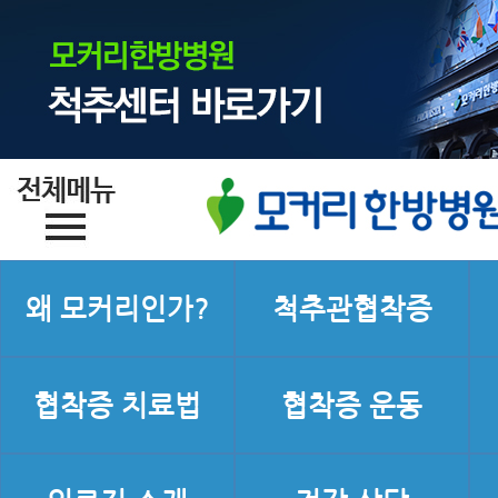
왜 모커리인가?
척추관협착증
협착증 치료법
협착증 운동