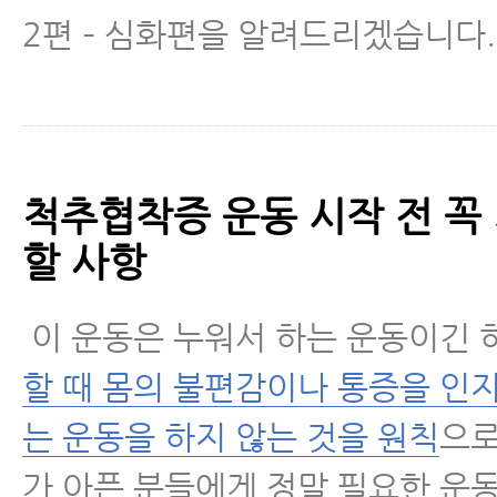
2편 – 심화편을 알려드리겠습니다.
추간공협착증 운동, 허리디스크 다리 
지 운동 - 1단계
척추협착증 운동 성공을 위한 본인 근
바른 이해
척추협착증 운동 시작 전 꼭
척추협착증 환자가 매일 꼭 해야 하는
할 사항
기 운동
이 운동은 누워서 하는 운동이긴 
척추협착증 운동 불변의 법칙 – 이 법
야 더 좋아집니다.
할 때 몸의 불편감이나 통증을 인
협착증에좋은운동 모커리 복합운동 1편 
는 운동을 하지 않는 것을 원칙
으로
준히 하시면 정말 좋습니다.
가 아픈 분들에게 정말 필요한 운