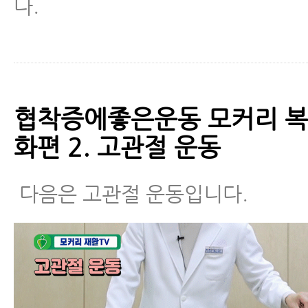
다.
협착증에좋은운동 모커리 복
화편 2. 고관절 운동
다음은 고관절 운동입니다.