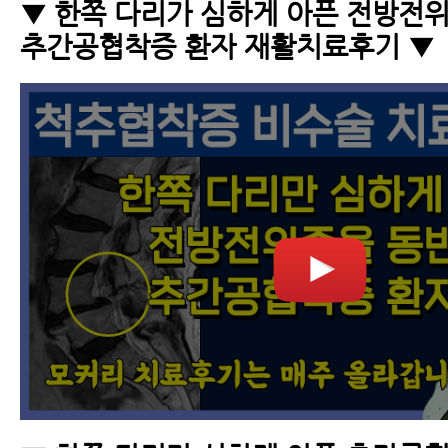
▼ 한쪽 다리가 심하게 아픈 전방전
추간공협착증 환자 재활치료후기 ▼