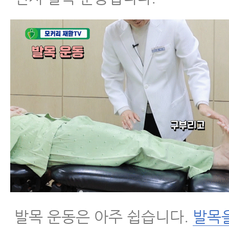
척추협착증이 좋아지기 위해서 무조건
2가지 운동
잘못된 생각을 가지고 운동을 하니까 
는 것입니다.
척추협착증 운동, 협착증 비수술치료
한 2가지 운동
척추협착증 걷기운동 효과를 보려면 꼭
와 하면 안 되는 2가지
척추협착증 걷기운동 효과를 보기 위
할 4가지 원칙
발목 운동은 아주 쉽습니다.
발목을
척추협착증운동, 척추협착증증상 완화