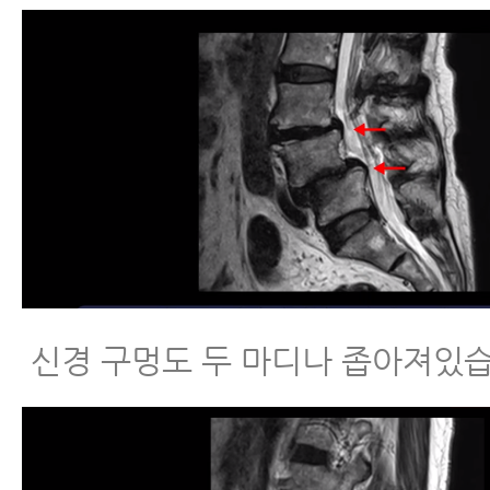
신경 구멍도 두 마디나 좁아져있습