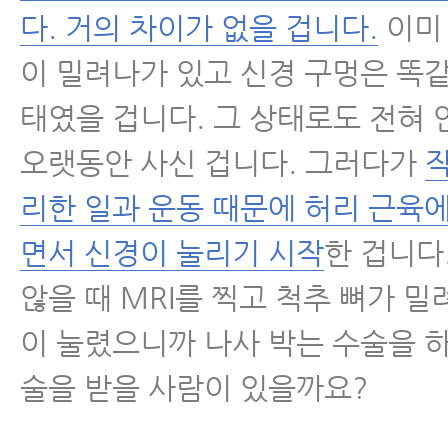
다. 거의 차이가 없을 겁니다.
이미 
이 밀려나가 있고 신경 구멍은 똑
태였을 겁니다. 그 상태로도 전혀 
오랫동안 사신 겁니다. 그러다가
작
리한 일과 운동 때문에 허리 근육
면서 신경이 눌리기 시작
한 겁니다
않을 때 MRI를 찍고 척추 뼈가 
이 눌렸으니까 나사 박는 수술을 하
술을 받을 사람이 있을까요?