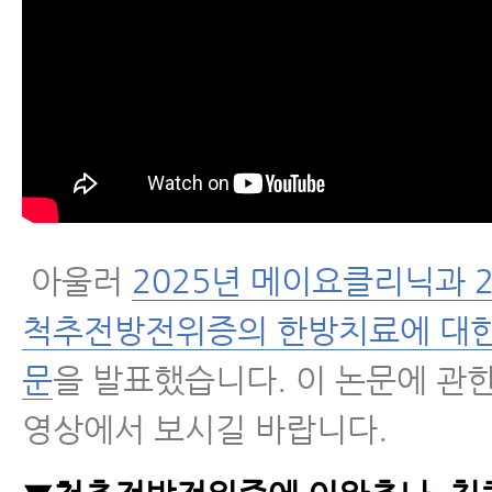
아울러
2025년 메이요클리닉과 
척추전방전위증의 한방치료에 대한
문
을 발표했습니다. 이 논문에 관
영상에서 보시길 바랍니다.