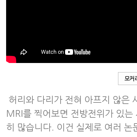
모커
허리와 다리가 전혀 아프지 않은 
MRI를 찍어보면 전방전위가 있는
히 많습니다. 이건 실제로 여러 