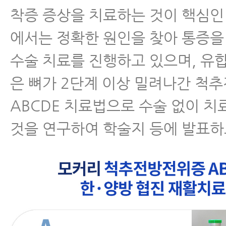
착증 증상을 치료하는 것이 핵심인
에서는 정확한 원인을 찾아 통증을
수술 치료를 진행하고 있으며, 유
은 뼈가 2단계 이상 밀려나간 척
ABCDE 치료법으로 수술 없이 치
것을 연구하여 학술지 등에 발표하