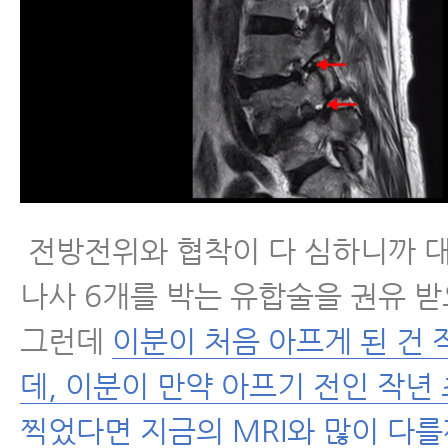
전방전위와 협착이 다 심하니까 
나사 6개를 박는 유합술을 권유 
그런데
이분이 처음 아프게 된 건 
데, 이분이 만약 아프기 전인 작년 
찍었다면 지금의 MRI와 많이 다