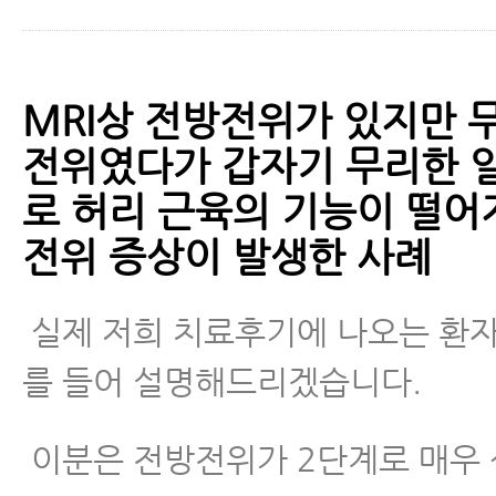
MRI상 전방전위가 있지만 
전위였다가 갑자기 무리한 
로 허리 근육의 기능이 떨어
전위 증상이 발생한 사례
실제 저희 치료후기에 나오는 환
를 들어 설명해드리겠습니다.
이분은 전방전위가 2단계로 매우 