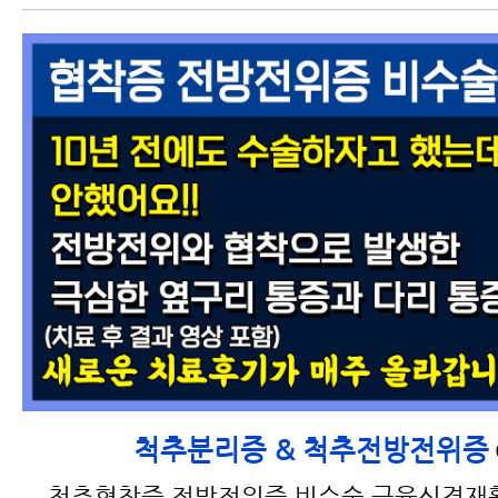
척추분리증 & 척추전방전위증
척추협착증 전방전위증 비수술 근육신경재