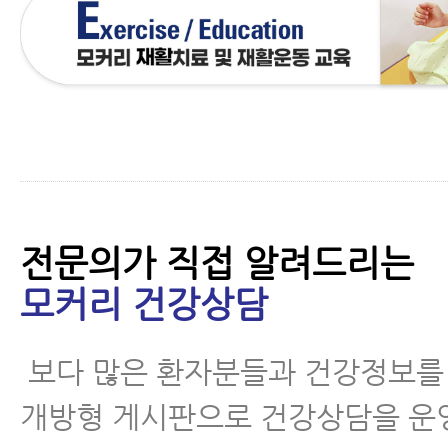
전문의가 직접 알려드리는
모커리 건강상담
보다 많은 환자분들과 건강정보를
개방형 게시판으로 건강상담을 운